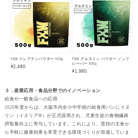
F&W クレアチンパウダー 500g
F&W グルタミン パウダー ノンフ
レーバー 500g
通
¥2,480
通
¥1,980
常
常
価
価
格
３．産業応用・食品分野でのイノベーション
格
給食や一般食品への応用
2025年度からは、大阪市内全小中学校の給食用パンにイヌ
リン（イヌリア®）が正式採用され、児童生徒の食物繊維
摂取量向上に寄与しています。これにより、普段の主食か
ら手軽に健康効果を享受できる環境づくりが加速していま