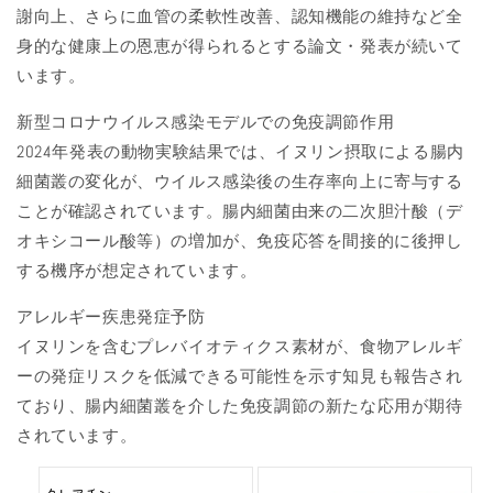
謝向上、さらに血管の柔軟性改善、認知機能の維持など全
身的な健康上の恩恵が得られるとする論文・発表が続いて
います。
新型コロナウイルス感染モデルでの免疫調節作用
2024年発表の動物実験結果では、イヌリン摂取による腸内
細菌叢の変化が、ウイルス感染後の生存率向上に寄与する
ことが確認されています。腸内細菌由来の二次胆汁酸（デ
オキシコール酸等）の増加が、免疫応答を間接的に後押し
する機序が想定されています。
アレルギー疾患発症予防
イヌリンを含むプレバイオティクス素材が、食物アレルギ
ーの発症リスクを低減できる可能性を示す知見も報告され
ており、腸内細菌叢を介した免疫調節の新たな応用が期待
されています。