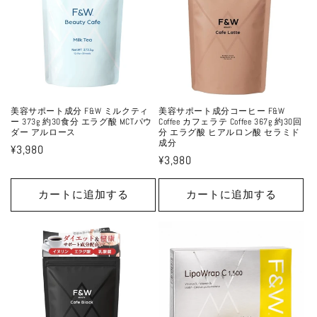
美容サポート成分 F&W ミルクティ
美容サポート成分コーヒー F&W
ー 373g 約30食分 エラグ酸 MCTパウ
Coffee カフェラテ Coffee 367g 約30回
ダー アルロース
分 エラグ酸 ヒアルロン酸 セラミド
成分
通
¥3,980
通
¥3,980
常
常
価
価
カートに追加する
カートに追加する
格
格