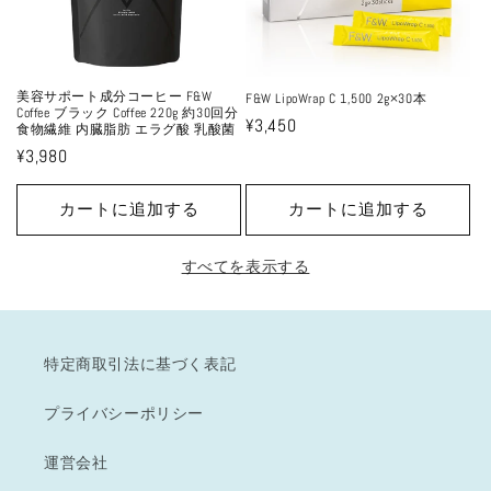
美容サポート成分コーヒー F&W
F&W LipoWrap C 1,500 2g×30本
Coffee ブラック Coffee 220g 約30回分
通
¥3,450
食物繊維 内臓脂肪 エラグ酸 乳酸菌
常
通
¥3,980
価
常
格
価
カートに追加する
カートに追加する
格
すべてを表示する
特定商取引法に基づく表記
プライバシーポリシー
運営会社